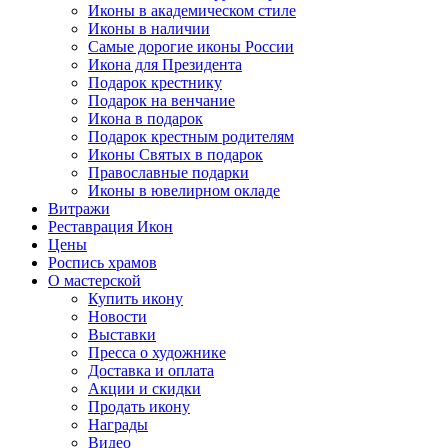
Иконы в академическом стиле
Иконы в наличии
Самые дорогие иконы России
Икона для Президента
Подарок крестнику
Подарок на венчание
Икона в подарок
Подарок крестным родителям
Иконы Святых в подарок
Православные подарки
Иконы в ювелирном окладе
Витражи
Реставрация Икон
Цены
Роспись храмов
О мастерской
Купить икону
Новости
Выставки
Пресса о художнике
Доставка и оплата
Акции и скидки
Продать икону
Награды
Видео