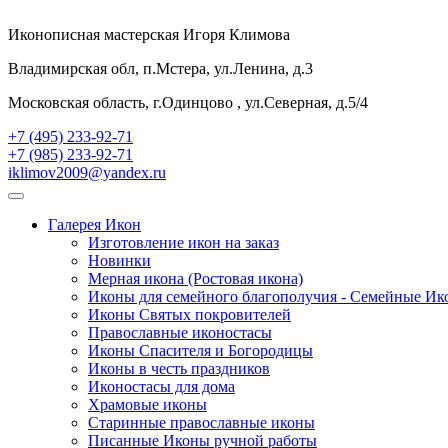
Иконописная мастерская Игоря Климова
Владимирская обл, п.Мстера, ул.Ленина, д.3
Московская область, г.Одинцово , ул.Северная, д.5/4
+7 (495) 233-92-71
+7 (985) 233-92-71
iklimov2009@yandex.ru
Галерея Икон
Изготовление икон на заказ
Новинки
Мерная икона (Ростовая икона)
Иконы для семейного благополучия - Семейные И
Иконы Святых покровителей
Православные иконостасы
Иконы Спасителя и Богородицы
Иконы в честь праздников
Иконостасы для дома
Храмовые иконы
Старинные православные иконы
Писанные Иконы ручной работы