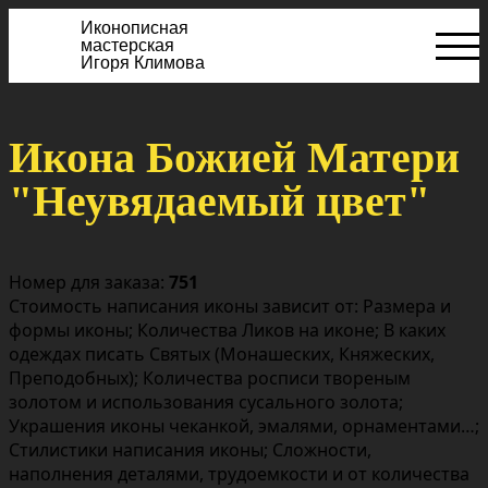
Иконописная
мастерская
Игоря Климова
Икона Божией Матери
"Неувядаемый цвет"
Номер для заказа:
751
Стоимость написания иконы зависит от: Размера и
формы иконы; Количества Ликов на иконе; В каких
одеждах писать Святых (Монашеских, Княжеских,
Преподобных); Количества росписи твореным
золотом и использования сусального золота;
Украшения иконы чеканкой, эмалями, орнаментами…;
Стилистики написания иконы; Сложности,
наполнения деталями, трудоемкости и от количества