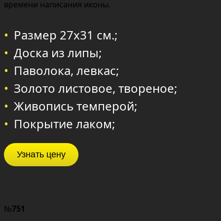
времени написания иконы.
Размер 27х31 см.;
Доска из липы;
Паволока, левкас;
Золото листовое, твореное;
Живопись темперой;
Покрытие лаком;
Узнать цену
№
751