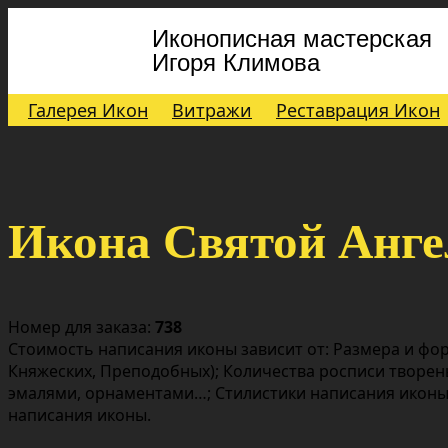
Иконописная мастерская
Игоря Климова
Галерея Икон
Витражи
Реставрация Икон
Икона Святой Анге
Номер для заказа:
738
Стоимость написания иконы зависит от: Размера и фор
Княжеских, Преподобных); Количества росписи творен
эмалями, орнаментами…; Стилистики написания иконы;
написания иконы.