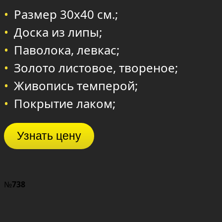
Размер 30х40 см.;
Доска из липы;
Паволока, левкас;
Золото листовое, твореное;
Живопись темперой;
Покрытие лаком;
Узнать цену
№
738