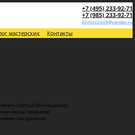
+7 (495) 233-92-71
+7 (985) 233-92-71
iklimov2009@yandex.ru
лог мастерских
Контакты
 писать Святых (Монашеских,
ения иконы чеканкой,
количества времени