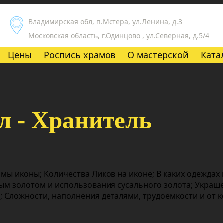
Владимирская обл, п.Мстера, ул.Ленина, д.3
Московская область, г.Одинцово , ул.Северная, д.5/4
Цены
Роспись храмов
О мастерской
Ката
л - Хранитель
мы иконы; Количества Ликов на иконе; В каких одеждах
ым золотом и использования сусального золота; Украш
 Сложности, наполнения деталями, трудоемкости и от 