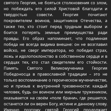
святого Георгия, не бояться столкновения со злом,
но побеждать его силой Христовой благодати и
твёрдостью совести. Георгия почитают
покровителем воинов, защитников Отечества, а
также тех, кто стоит перед трудным выбором и
боится потерять земные преимущества ради
правды. Его образ напоминает, что подлинная
победа не всегда видима внешне: он не возглавил
войско, не сверг императора, но победил страх,
ложь и идолопоклонство в собственном сердце и в
сердцах тех, кто стал свидетелем его стойкости.
Память Святого Великомученика Георгия
Победоносца в православной традиции – это не
только воспоминание о героическом мученичестве,
но и призыв к внутренней трезвенности: каждый
человек, будь он воином или мирным тружеником,
оказывается на своём «поле брани», где решается,
останется ли он верен Богу, истине и данному слову.
Именно поэтому святой Георгий продолжает