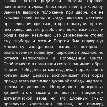
сыном знатных родителей, получил хорошее
воспитание и сделал блестящую военную карьеру.
Занимая высокое положение при дворе, он не
скрывал своей веры, а когда начались жестокие
преследования христиан, открыто выступил против
несправедливости, разоблачив ложь язычества и
осудив казни невинных. Это дерзновение стоило
ему свободы и жизни: Георгий был подвергнут
множеству изощрённых пыток, о которых с
благоговением повествует церковное предание, но
остался непоколебим в исповедании Христа.
Особое место в почитании святого занимает образ
Георгия Победоносца как всадника, поражающего
копьём змея: Церковь воспринимает этот образ
прежде всего как символ духовной победы над злом,
грехом и диаволом. Историчность конкретных
деталей этого сюжета не является предметом
догматической веры, но его духовный смысл
прозрачен: христианин призван, по примеру