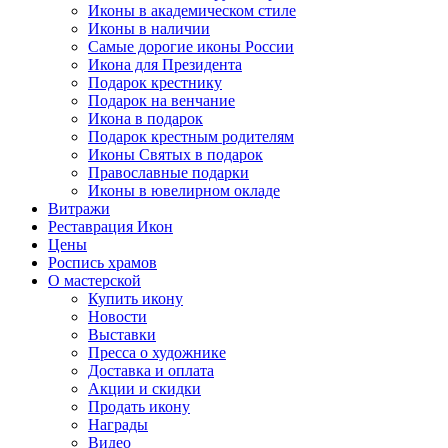
Иконы в академическом стиле
Иконы в наличии
Самые дорогие иконы России
Икона для Президента
Подарок крестнику
Подарок на венчание
Икона в подарок
Подарок крестным родителям
Иконы Святых в подарок
Православные подарки
Иконы в ювелирном окладе
Витражи
Реставрация Икон
Цены
Роспись храмов
О мастерской
Купить икону
Новости
Выставки
Пресса о художнике
Доставка и оплата
Акции и скидки
Продать икону
Награды
Видео