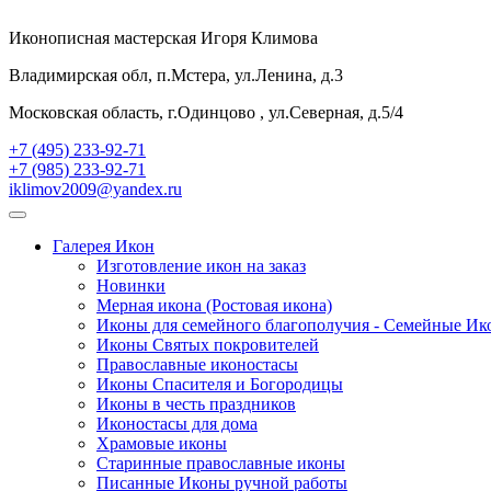
Иконописная мастерская Игоря Климова
Владимирская обл, п.Мстера, ул.Ленина, д.3
Московская область, г.Одинцово , ул.Северная, д.5/4
+7 (495) 233-92-71
+7 (985) 233-92-71
iklimov2009@yandex.ru
Галерея Икон
Изготовление икон на заказ
Новинки
Мерная икона (Ростовая икона)
Иконы для семейного благополучия - Семейные И
Иконы Святых покровителей
Православные иконостасы
Иконы Спасителя и Богородицы
Иконы в честь праздников
Иконостасы для дома
Храмовые иконы
Старинные православные иконы
Писанные Иконы ручной работы