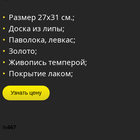
Размер 27х31 см.;
Доска из липы;
Паволока, левкас;
Золото;
Живопись темперой;
Покрытие лаком;
Узнать цену
№
667