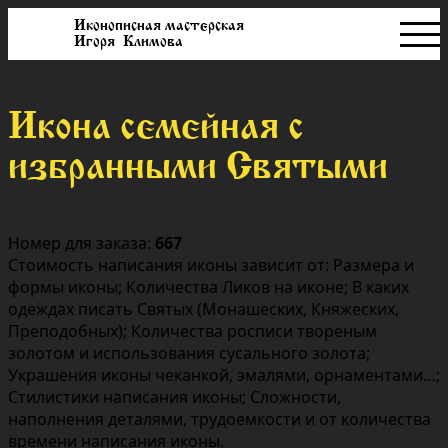
Иконописная мастерская
Игоря Климова
Икона семейная с
избранными Святыми
Номер для заказа:
667
Стоимость написания иконы зависит от: Размера и
формы иконы; Количества Ликов на иконе; В каких
одеждах писать Святых (Монашеских, Княжеских,
Преподобных); Количества росписи твореным
золотом и использования сусального золота;
Украшения иконы чеканкой, эмалями, орнаментами…;
Стилистики написания иконы; Сложности,
наполнения деталями, трудоемкости и от количества
времени написания иконы.