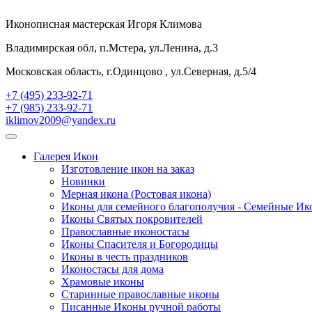
Иконописная мастерская Игоря Климова
Владимирская обл, п.Мстера, ул.Ленина, д.3
Московская область, г.Одинцово , ул.Северная, д.5/4
+7 (495) 233-92-71
+7 (985) 233-92-71
iklimov2009@yandex.ru
Галерея Икон
Изготовление икон на заказ
Новинки
Мерная икона (Ростовая икона)
Иконы для семейного благополучия - Семейные И
Иконы Святых покровителей
Православные иконостасы
Иконы Спасителя и Богородицы
Иконы в честь праздников
Иконостасы для дома
Храмовые иконы
Старинные православные иконы
Писанные Иконы ручной работы