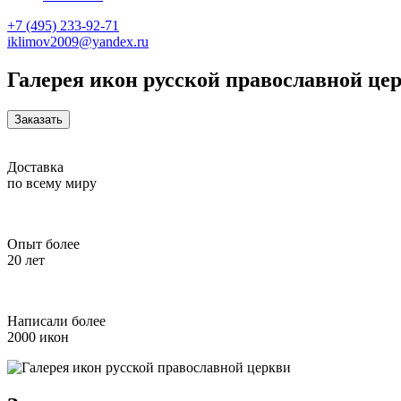
+7 (495) 233-92-71
iklimov2009@yandex.ru
Галерея икон русской православной це
Заказать
Доставка
по всему миру
Опыт более
20 лет
Написали более
2000 икон