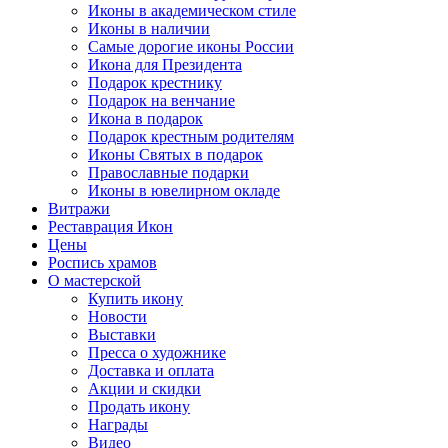
Иконы в академическом стиле
Иконы в наличии
Самые дорогие иконы России
Икона для Президента
Подарок крестнику
Подарок на венчание
Икона в подарок
Подарок крестным родителям
Иконы Святых в подарок
Православные подарки
Иконы в ювелирном окладе
Витражи
Реставрация Икон
Цены
Роспись храмов
О мастерской
Купить икону
Новости
Выставки
Пресса о художнике
Доставка и оплата
Акции и скидки
Продать икону
Награды
Видео