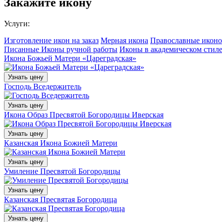
Закажите икону
Услуги:
Изготовление икон на заказ
Мерная икона
Православные иконо
Писанные Иконы ручной работы
Иконы в академическом стил
Икона Божьей Матери «Цареградская»
Узнать цену
Господь Вседержитель
Узнать цену
Икона Образ Пресвятой Богородицы Иверская
Узнать цену
Казанская Икона Божией Матери
Узнать цену
Умиление Пресвятой Богородицы
Узнать цену
Казанская Пресвятая Богородица
Узнать цену