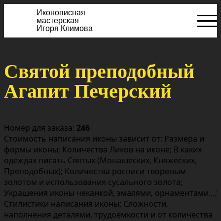
Иконописная
мастерская
Игоря Климова
Святой преподобный
Агапит Печерский
Номер для заказа:
246
Стоимость написания иконы зависит от: Размера и
формы иконы; Количества Ликов на иконе; В каких
одеждах писать Святых (Монашеских, Княжеских,
Преподобных); Количества росписи твореным
золотом и использования сусального золота;
Украшения иконы чеканкой, эмалями, орнаментами…;
Стилистики написания иконы; Сложности,
наполнения деталями, трудоемкости и от количества