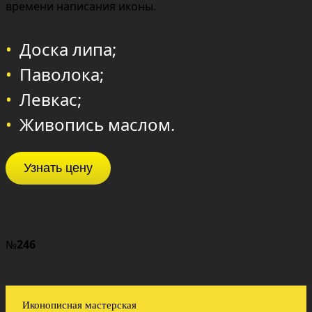
времени написания иконы.
Доска липа;
Паволока;
Левкас;
Живопись маслом.
Узнать цену
№
246
Иконописная мастерская