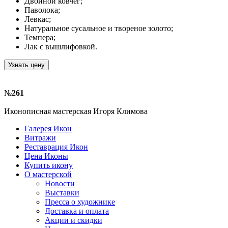
Двойной ковчег;
Паволока;
Левкас;
Натуральное сусальное и твореное золото;
Темпера;
Лак с вышлифовкой.
Узнать цену
№
261
Иконописная мастерская Игоря Климова
Галерея Икон
Витражи
Реставрация Икон
Цена Иконы
Купить икону
О мастерской
Новости
Выставки
Пресса о художнике
Доставка и оплата
Акции и скидки