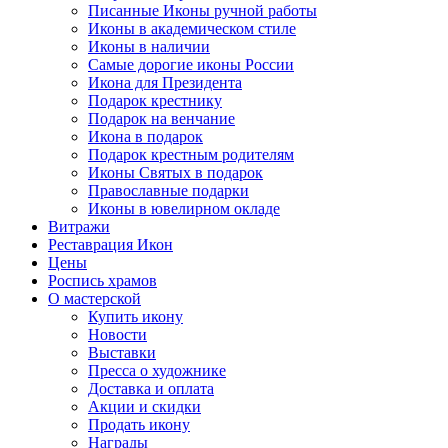
Писанные Иконы ручной работы
Иконы в академическом стиле
Иконы в наличии
Самые дорогие иконы России
Икона для Президента
Подарок крестнику
Подарок на венчание
Икона в подарок
Подарок крестным родителям
Иконы Святых в подарок
Православные подарки
Иконы в ювелирном окладе
Витражи
Реставрация Икон
Цены
Роспись храмов
О мастерской
Купить икону
Новости
Выставки
Пресса о художнике
Доставка и оплата
Акции и скидки
Продать икону
Награды