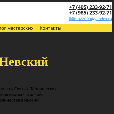
+7 (495) 233-92-71
+7 (985) 233-92-71
iklimov2009@yandex.ru
лог мастерских
Контакты
 Невский
 писать Святых (Монашеских,
ения иконы чеканкой,
количества времени