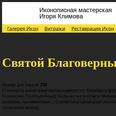
Иконописная мастерская
Игоря Климова
Галерея Икон
Витражи
Реставрация Икон
Святой Благоверны
Номер для заказа:
258
Стоимость написания иконы зависит от: Размера и фор
Княжеских, Преподобных); Количества росписи творен
эмалями, орнаментами…; Стилистики написания иконы;
написания иконы.