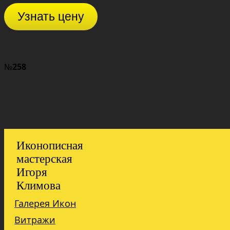
Узнать цену
№
258
Иконописная
мастерская
Игоря
Климова
Галерея Икон
Витражи