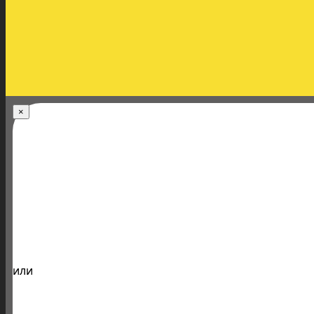
×
или