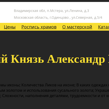
Владимирская обл, п.Мстера, ул.Ленина, д.3
Московская область, г.Одинцово , ул.Северная, д.5/4
Цены
Роспись храмов
О мастерской
Ката
й Князь Александр
мы иконы; Количества Ликов на иконе; В каких одеждах
ым золотом и использования сусального золота; Украш
 Сложности, наполнения деталями, трудоемкости и от 