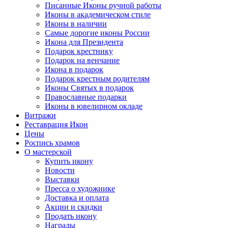
Писанные Иконы ручной работы
Иконы в академическом стиле
Иконы в наличии
Самые дорогие иконы России
Икона для Президента
Подарок крестнику
Подарок на венчание
Икона в подарок
Подарок крестным родителям
Иконы Святых в подарок
Православные подарки
Иконы в ювелирном окладе
Витражи
Реставрация Икон
Цены
Роспись храмов
О мастерской
Купить икону
Новости
Выставки
Пресса о художнике
Доставка и оплата
Акции и скидки
Продать икону
Награды