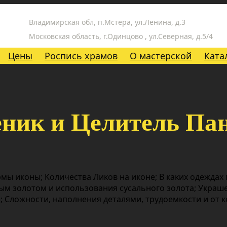
Владимирская обл, п.Мстера, ул.Ленина, д.3
Московская область, г.Одинцово , ул.Северная, д.5/4
Цены
Роспись храмов
О мастерской
Ката
ник и Целитель Па
мы иконы; Количества Ликов на иконе; В каких одеждах
ым золотом и использования сусального золота; Украш
 Сложности, наполнения деталями, трудоемкости и от 