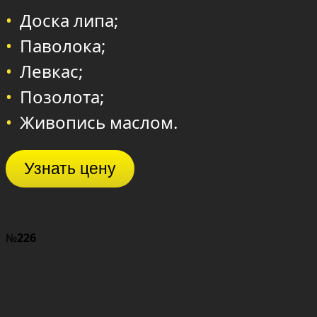
Доска липа;
Паволока;
Левкас;
Позолота;
Живопись маслом.
Узнать цену
№
226