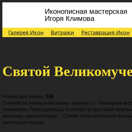
Иконописная мастерская
Игоря Климова
Галерея Икон
Витражи
Реставрация Икон
Святой Великомуче
Номер для заказа:
226
Стоимость написания иконы зависит от: Размера и фор
Княжеских, Преподобных); Количества росписи творен
эмалями, орнаментами…; Стилистики написания иконы;
написания иконы.