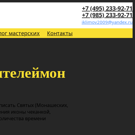
+7 (495) 233-92-71
+7 (985) 233-92-71
iklimov2009@yandex.ru
лог мастерских
Контакты
нтелеймон
 писать Святых (Монашеских,
ения иконы чеканкой,
количества времени