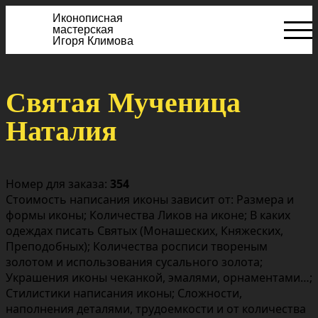
Иконописная
мастерская
Игоря Климова
Святая Мученица
Наталия
Номер для заказа:
354
Стоимость написания иконы зависит от: Размера и
формы иконы; Количества Ликов на иконе; В каких
одеждах писать Святых (Монашеских, Княжеских,
Преподобных); Количества росписи твореным
золотом и использования сусального золота;
Украшения иконы чеканкой, эмалями, орнаментами…;
Стилистики написания иконы; Сложности,
наполнения деталями, трудоемкости и от количества