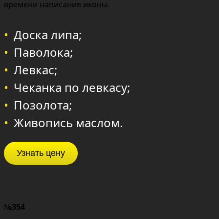
времени написания иконы.
Доска липа;
Паволока;
Левкас;
Чеканка по левкасу;
Позолота;
Живопись маслом.
Узнать цену
№
354