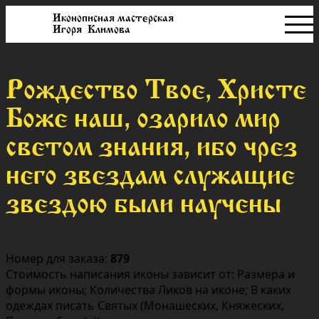
Иконописная мастерская
Игоря Климова
Рождество Твое, Христе
Боже наш, озарило мир
светом знания, ибо чрез
него звездам служащие
звездою были научены
Номер для заказа:
879
Стоимость написания иконы зависит от: Размера и
формы иконы; Количества Ликов на иконе; В каких
одеждах писать Святых (Монашеских, Княжеских,