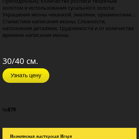
Преподобных); Количества росписи твореным
золотом и использования сусального золота;
Украшения иконы чеканкой, эмалями, орнаментами…;
Стилистики написания иконы; Сложности,
наполнения деталями, трудоемкости и от количества
времени написания иконы.
30/40 см.
Узнать цену
№
879
Иконописная мастерская Игоря