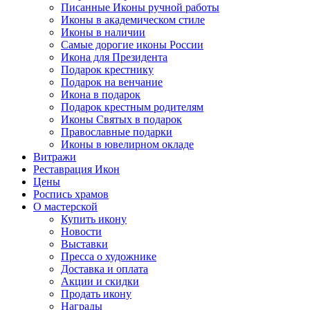
Писанные Иконы ручной работы
Иконы в академическом стиле
Иконы в наличии
Самые дорогие иконы России
Икона для Президента
Подарок крестнику
Подарок на венчание
Икона в подарок
Подарок крестным родителям
Иконы Святых в подарок
Православные подарки
Иконы в ювелирном окладе
Витражи
Реставрация Икон
Цены
Роспись храмов
О мастерской
Купить икону
Новости
Выставки
Пресса о художнике
Доставка и оплата
Акции и скидки
Продать икону
Награды