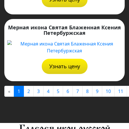
Мерная икона Святая Блаженная Ксения
Петербуржская
Узнать цену
«
1
2
3
4
5
6
7
8
9
10
11