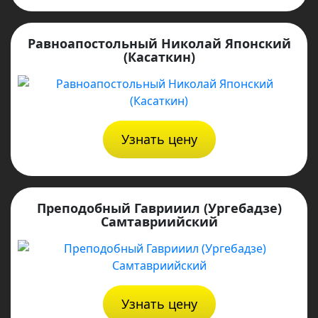
Равноапостольный Николай Японский
(Касаткин)
Узнать цену
Преподобный Гаврииил (Ургебадзе)
Самтавриийский
Узнать цену