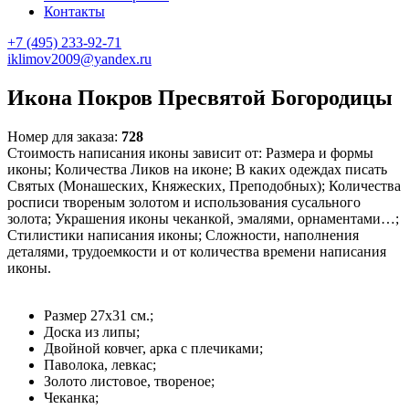
Контакты
+7 (495) 233-92-71
iklimov2009@yandex.ru
Икона Покров Пресвятой Богородицы
Номер для заказа:
728
Стоимость написания иконы зависит от: Размера и формы
иконы; Количества Ликов на иконе; В каких одеждах писать
Святых (Монашеских, Княжеских, Преподобных); Количества
росписи твореным золотом и использования сусального
золота; Украшения иконы чеканкой, эмалями, орнаментами…;
Стилистики написания иконы; Сложности, наполнения
деталями, трудоемкости и от количества времени написания
иконы.
Размер 27х31 см.;
Доска из липы;
Двойной ковчег, арка с плечиками;
Паволока, левкас;
Золото листовое, твореное;
Чеканка;