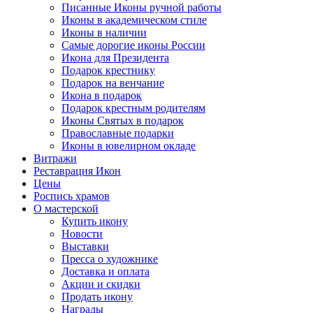
Писанные Иконы ручной работы
Иконы в академическом стиле
Иконы в наличии
Самые дорогие иконы России
Икона для Президента
Подарок крестнику
Подарок на венчание
Икона в подарок
Подарок крестным родителям
Иконы Святых в подарок
Православные подарки
Иконы в ювелирном окладе
Витражи
Реставрация Икон
Цены
Роспись храмов
О мастерской
Купить икону
Новости
Выставки
Пресса о художнике
Доставка и оплата
Акции и скидки
Продать икону
Награды