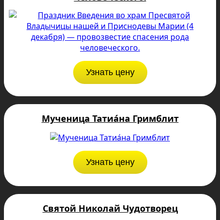
Узнать цену
Мученица Татиа́на Гримблит
Узнать цену
Святой Николай Чудотворец