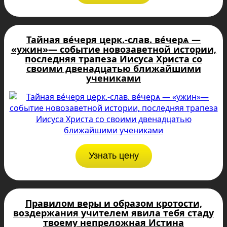
Тайная ве́черя церк.-слав. ве́черѧ —
«ужин»— событие новозаветной истории,
последняя трапеза Иисуса Христа со
своими двенадцатью ближайшими
учениками
Узнать цену
Правилом веры и образом кротости,
воздержания учителем явила тебя стаду
твоему непреложная Истина