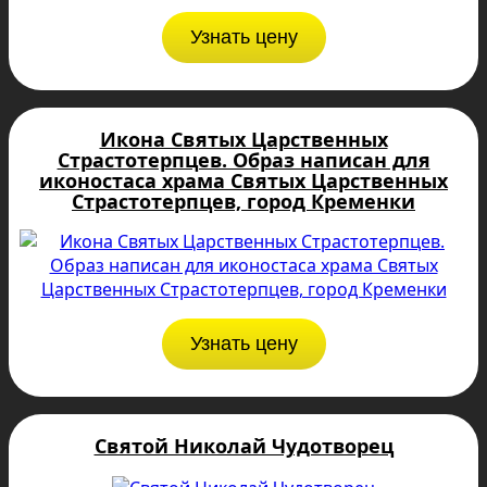
Узнать цену
Икона Святых Царственных
Страстотерпцев. Образ написан для
иконостаса храма Святых Царственных
Страстотерпцев, город Кременки
Узнать цену
Святой Николай Чудотворец