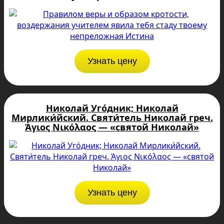
Узнать цену
Николай Уго́дник; Николай
Мирлики́йский. Святи́тель Николай греч.
Άγιος Νικόλαος — «святой Николай»
Узнать цену