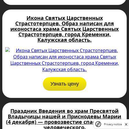
Икона Святых Царственных
Страстотерпцев. Образ написан для
иконостаса храма Святых Царственных
Страстотерпцев, город Кременки,
Калужская область.
Узнать цену
Праздник Введения во храм Пресвятой
Владычицы нашей и Приснодевы Марии
(4 декабря) — провозвестие спасения рода
Privacy notice
человеческого.