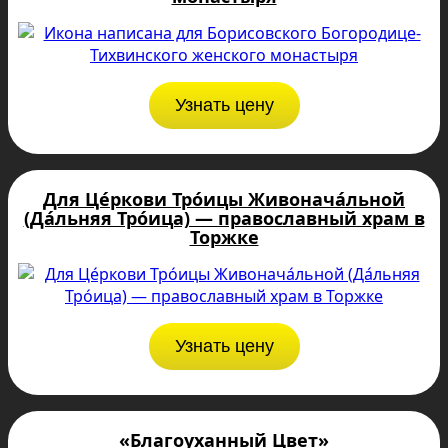
Узнать цену
Для Це́ркови Тро́ицы Живонача́льной
(Да́льняя Тро́ица) — православный храм в
Торжке
Узнать цену
«Благоуханный Цвет»