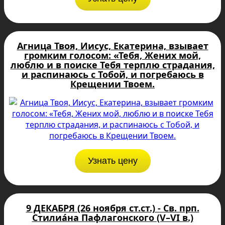
Агница Твоя, Иисус, Екатеpина, взывает
громким голосом: «Тебя, Жених мой,
люблю и в поиске Тебя терплю страдания,
и распинаюсь с Тобой, и погребаюсь в
Крещении Твоем.
Узнать цену
9 ДЕКАБРЯ (26 ноября ст.ст.) - Св. прп.
Стилиа́на Пафлагонского (V–VI в.)