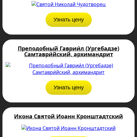
Узнать цену
Преподобный Гаврии́л (Ургебадзе)
Самтаври́йский, архимандрит
Узнать цену
Икона Святой Иоанн Кронштадтский