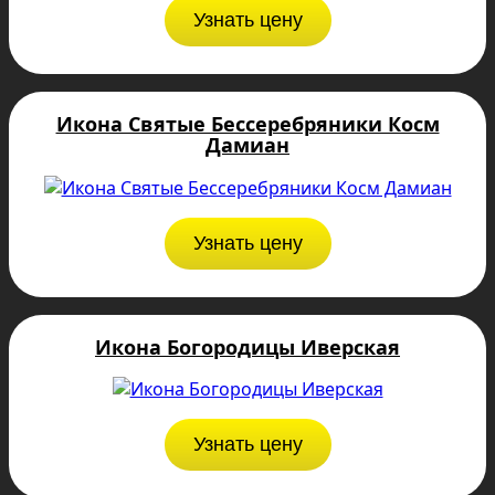
Узнать цену
Икона Святые Бессеребряники Косм
Дамиан
Узнать цену
Икона Богородицы Иверская
Узнать цену