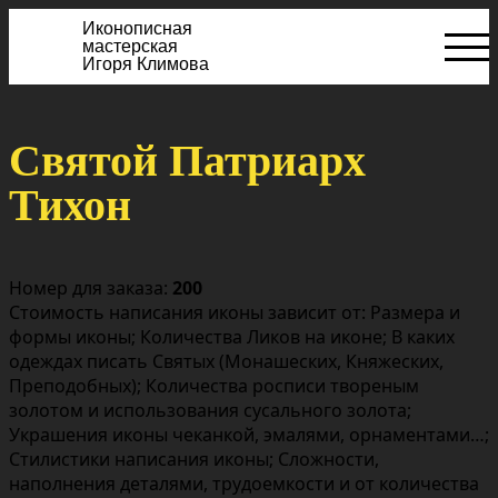
Иконописная
мастерская
Игоря Климова
Святой Патриарх
Тихон
Номер для заказа:
200
Стоимость написания иконы зависит от: Размера и
формы иконы; Количества Ликов на иконе; В каких
одеждах писать Святых (Монашеских, Княжеских,
Преподобных); Количества росписи твореным
золотом и использования сусального золота;
Украшения иконы чеканкой, эмалями, орнаментами…;
Стилистики написания иконы; Сложности,
наполнения деталями, трудоемкости и от количества