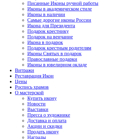
Писанные Иконы ручной работы
Иконы в академическом стиле
Иконы в наличии
Самые дорогие иконы России
Икона для Президента
Подарок крестнику
Подарок на венчание
Икона в подарок
Подарок крестным родителям
Иконы Святых в подарок
Православные подарки
Иконы в ювелирном окладе
Витражи
Реставрация Икон
Цены
Роспись храмов
О мастерской
Купить икону
Новости
Выставки
Пресса о художнике
Доставка и оплата
Акции и скидки
Продать икону
Награды