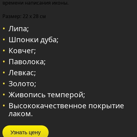
времени написания иконы.
Размер: 22 х 28 см
Липа;
Шпонки дуба;
Ковчег;
Паволока;
Левкас;
Золото;
Живопись темперой;
Высококачественное покрытие
лаком.
Узнать цену