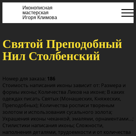
Иконописная
мастерская
Игоря Климова
Святой Преподобный
Нил Столбенский
Номер для заказа:
186
Стоимость написания иконы зависит от: Размера и
формы иконы; Количества Ликов на иконе; В каких
одеждах писать Святых (Монашеских, Княжеских,
Преподобных); Количества росписи твореным
золотом и использования сусального золота;
Украшения иконы чеканкой, эмалями, орнаментами…;
Стилистики написания иконы; Сложности,
наполнения деталями, трудоемкости и от количества