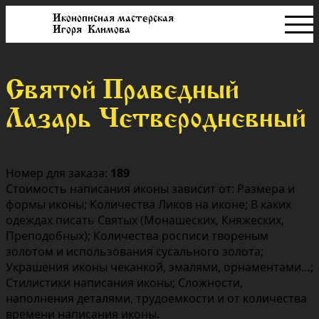
Иконописная мастерская
Игоря Климова
Святой Праведный
Лазарь Четверодневный
Номер для заказа:
189
Стоимость написания иконы зависит от: Размера и
формы иконы; Количества Ликов на иконе; В каких
одеждах писать Святых (Монашеских, Княжеских,
Преподобных); Количества росписи твореным
золотом и использования сусального золота;
Украшения иконы чеканкой, эмалями, орнаментами…;
Стилистики написания иконы; Сложности,
наполнения деталями, трудоемкости и от количества
времени написания иконы.