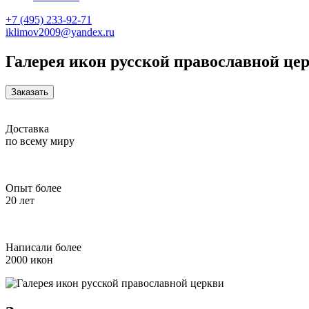
+7 (495) 233-92-71
iklimov2009@yandex.ru
Галерея икон русской православной це
Заказать
Доставка
по всему миру
Опыт более
20 лет
Написали более
2000 икон