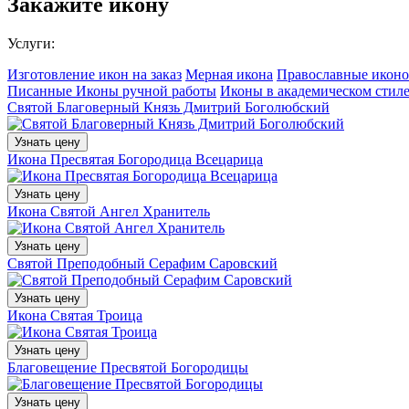
Закажите икону
Услуги:
Изготовление икон на заказ
Мерная икона
Православные иконо
Писанные Иконы ручной работы
Иконы в академическом стил
Святой Благоверный Князь Дмитрий Боголюбский
Узнать цену
Икона Пресвятая Богородица Всецарица
Узнать цену
Икона Святой Ангел Хранитель
Узнать цену
Святой Преподобный Серафим Саровский
Узнать цену
Икона Святая Троица
Узнать цену
Благовещение Пресвятой Богородицы
Узнать цену