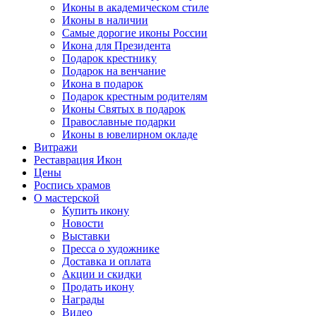
Иконы в академическом стиле
Иконы в наличии
Самые дорогие иконы России
Икона для Президента
Подарок крестнику
Подарок на венчание
Икона в подарок
Подарок крестным родителям
Иконы Святых в подарок
Православные подарки
Иконы в ювелирном окладе
Витражи
Реставрация Икон
Цены
Роспись храмов
О мастерской
Купить икону
Новости
Выставки
Пресса о художнике
Доставка и оплата
Акции и скидки
Продать икону
Награды
Видео