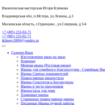
Иконописная мастерская Игоря Климова
Владимирская обл, п.Мстера, ул.Ленина, д.3
Московская область, г.Одинцово , ул.Северная, д.5/4
+7 (495) 233-92-71
+7 (985) 233-92-71
iklimov2009@yandex.ru
Галерея Икон
Изготовление икон на заказ
Новинки
Мерная икона (Ростовая икона)
Иконы для семейного благополучия - Семейные И
Иконы Святых покровителей
Православные иконостасы
Иконы Спасителя и Богородицы
Иконы в честь праздников
Иконостасы для дома
Храмовые иконы
Старинные православные иконы
Писанные Иконы ручной работы