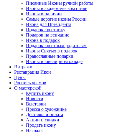
Писанные Иконы ручной работы
Иконы в академическом стиле
Иконы в наличии
Самые дорогие иконы России
Икона для Президента
Подарок крестнику
Подарок на венчание
Икона в подарок
Подарок крестным родителям
Иконы Святых в подарок
Православные подарки
Иконы в ювелирном окладе
Витражи
Реставрация Икон
Цены
Роспись храмов
О мастерской
Купить икону
Новости
Выставки
Пресса о художнике
Доставка и оплата
Акции и скидки
Продать икону
Награды