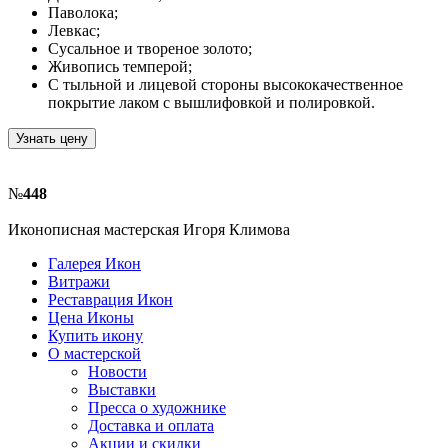
Паволока;
Левкас;
Сусальное и твореное золото;
Живопись темперой;
С тыльной и лицевой стороны высококачественное
покрытие лаком с вышлифовкой и полировкой.
Узнать цену
№
448
Иконописная мастерская Игоря Климова
Галерея Икон
Витражи
Реставрация Икон
Цена Иконы
Купить икону
О мастерской
Новости
Выставки
Пресса о художнике
Доставка и оплата
Акции и скидки