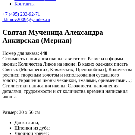
Контакты
+7 (495) 233-92-71
iklimov2009@yandex.ru
Святая Мученица Александра
Анкирская (Мерная)
Номер для заказа:
448
Стоимость написания иконы зависит от: Размера и формы
иконы; Количества Ликов на иконе; В каких одеждах писать
Святых (Монашеских, Княжеских, Преподобных); Количества
росписи твореным золотом и использования сусального
золота; Украшения иконы чеканкой, эмалями, орнаментами…;
Стилистики написания иконы; Сложности, наполнения
деталями, трудоемкости и от количества времени написания
иконы.
Размер: 30 х 56 см
Доска липа;
Шпонки из дуба;
Двойной ковчег;