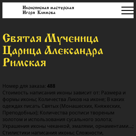
Иконописная мастерская
Игоря Климова
Святая Мученица
Царица Александра
Римская
Номер для заказа:
488
Стоимость написания иконы зависит от: Размера и
формы иконы; Количества Ликов на иконе; В каких
одеждах писать Святых (Монашеских, Княжеских,
Преподобных); Количества росписи твореным
золотом и использования сусального золота;
Украшения иконы чеканкой, эмалями, орнаментами…;
Стилистики написания иконы; Сложности,