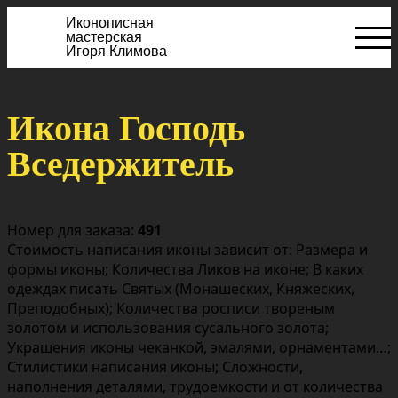
Иконописная
мастерская
Игоря Климова
Икона Господь
Вседержитель
Номер для заказа:
491
Стоимость написания иконы зависит от: Размера и
формы иконы; Количества Ликов на иконе; В каких
одеждах писать Святых (Монашеских, Княжеских,
Преподобных); Количества росписи твореным
золотом и использования сусального золота;
Украшения иконы чеканкой, эмалями, орнаментами…;
Стилистики написания иконы; Сложности,
наполнения деталями, трудоемкости и от количества