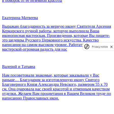
в обморок от её неземной красоты
Екатерина Матвеева
Выражаю благодарность за мерную икону Святителя Арсения
Керкирского ручной работы, которую выполнила Ваша
иконописная мастерская. Произведения, которые Вы пишете-
это шедевры Русского Церковного искусства. Качество
написания на самом высоком уровне. Работать с Вашей
Privacy notice
мастерской-огромная радость для нас
Валерий и Татьяна
Нам посоветовали знакомые, которые заказывали у Вас
раньше… Благодарим за изготовленную икону Святого
Благоверного Князя Александра Невского, размером 55 х 70
см. Она очаровала нас своей красотой и отменным качеством
отделки. Желаем Вам процветания в Вашем Великом труде по
написанию Православных икон.