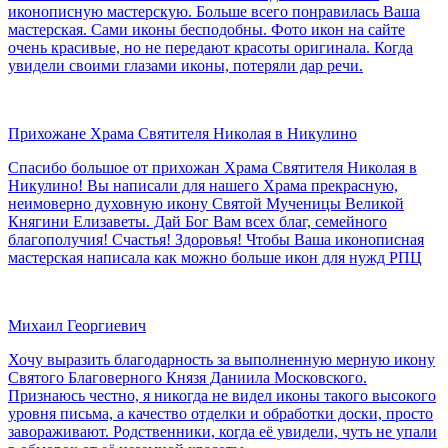
иконописную мастерскую. Больше всего понравилась Ваша
мастерская. Сами иконы бесподобны. Фото икон на сайте
очень красивые, но не передают красоты оригинала. Когда
увидели своими глазами иконы, потеряли дар речи.
Прихожане Храма Святителя Николая в Никулино
Спасибо большое от прихожан Храма Святителя Николая в
Никулино! Вы написали для нашего Храма прекрасную,
неимоверно духовную икону Святой Мученицы Великой
Княгини Елизаветы. Дай Бог Вам всех благ, семейного
благополучия! Счастья! Здоровья! Чтобы Ваша иконописная
мастерская написала как можно больше икон для нужд РПЦ
Михаил Георгиевич
Хочу выразить благодарность за выполненную мерную икону
Святого Благоверного Князя Даниила Московского.
Признаюсь честно, я никогда не видел иконы такого высокого
уровня письма, а качество отделки и обработки доски, просто
завораживают. Родственники, когда её увидели, чуть не упали