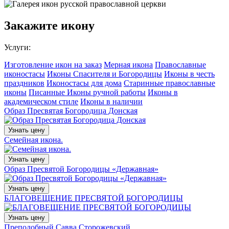
Закажите икону
Услуги:
Изготовление икон на заказ
Мерная икона
Православные
иконостасы
Иконы Спасителя и Богородицы
Иконы в честь
праздников
Иконостасы для дома
Старинные православные
иконы
Писанные Иконы ручной работы
Иконы в
академическом стиле
Иконы в наличии
Образ Пресвятая Богородица Донская
Узнать цену
Семейная икона.
Узнать цену
Образ Пресвятой Богородицы «Державная»
Узнать цену
БЛАГОВЕЩЕНИЕ ПРЕСВЯТОЙ БОГОРОДИЦЫ
Узнать цену
Преподобный Савва Сторожевский