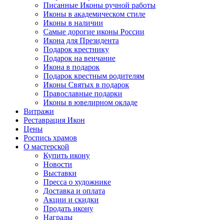
Писанные Иконы ручной работы
Иконы в академическом стиле
Иконы в наличии
Самые дорогие иконы России
Икона для Президента
Подарок крестнику
Подарок на венчание
Икона в подарок
Подарок крестным родителям
Иконы Святых в подарок
Православные подарки
Иконы в ювелирном окладе
Витражи
Реставрация Икон
Цены
Роспись храмов
О мастерской
Купить икону
Новости
Выставки
Пресса о художнике
Доставка и оплата
Акции и скидки
Продать икону
Награды