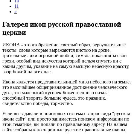
10
11
»
Галерея икон русской православной
церкви
ИКОНА - это изображение, светлый образ, вероучительные
тексты, слова которые выражаются кистью на доске,
зрительные лики огромной любви, символ покаяния за свои
грехи, особый вид искусства который нельзя спутать ни с
каким другим, указание на самую высшую небесную красоту,
взор Божий на всех нас.
Икона является представительницей мира небесного на земле,
это высочайшее общепризнанное достижение человеческого
духа, это маленький кусочек Божественного начала
способный творить большие чудеса, это праздник,
свидетельство победы, торжество.
Если вы задавали в поисковых системах запрос вида "русская
икона сайт" или просто занимаетесь поиском информации по
этой тематике, вы попали по правильному адресу. На нашем
сайте собраны как старинные русские православные иконы,