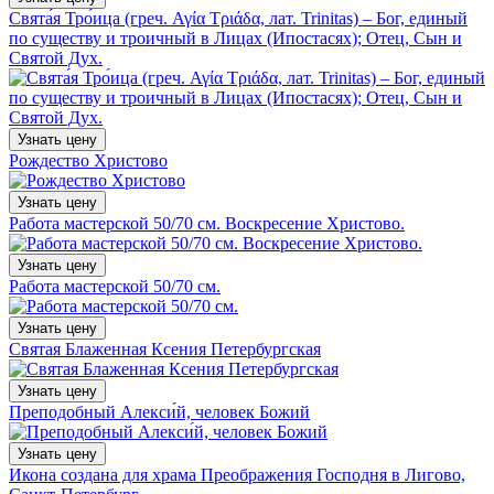
Свята́я Тро́ица (греч. Αγία Τριάδα, лат. Trinitas) – Бог, единый
по существу и троичный в Лицах (Ипостасях); Отец, Сын и
Святой Дух.
Узнать цену
Рождество Христово
Узнать цену
Работа мастерской 50/70 см. Воскресение Христово.
Узнать цену
Работа мастерской 50/70 см.
Узнать цену
Святая Блаженная Ксения Петербургская
Узнать цену
Преподобный Алекси́й, человек Божий
Узнать цену
Икона создана для храма Преображения Господня в Лигово,