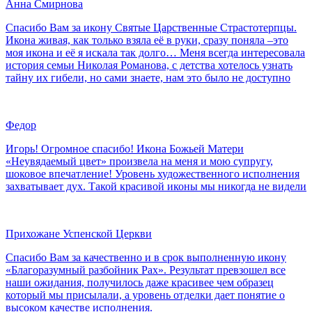
Анна Смирнова
Спасибо Вам за икону Святые Царственные Страстотерпцы.
Икона живая, как только взяла её в руки, сразу поняла –это
моя икона и её я искала так долго… Меня всегда интересовала
история семьи Николая Романова, с детства хотелось узнать
тайну их гибели, но сами знаете, нам это было не доступно
Федор
Игорь! Огромное спасибо! Икона Божьей Матери
«Неувядаемый цвет» произвела на меня и мою супругу,
шоковое впечатление! Уровень художественного исполнения
захватывает дух. Такой красивой иконы мы никогда не видели
Прихожане Успенской Церкви
Спасибо Вам за качественно и в срок выполненную икону
«Благоразумный разбойник Рах». Результат превзошел все
наши ожидания, получилось даже красивее чем образец
который мы присылали, а уровень отделки дает понятие о
высоком качестве исполнения.