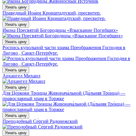
Узнать цену
Праведный Иоа́нн Кронштадтский, пресвитер.
Узнать цену
Икона Пресвятой Богородицы «Взыскание Погибших»
Узнать цену
Роспись купольной части храма Преображения Господня в
Лигово , Санкт-Петербург.
Узнать цену
Архангел Михаил
Узнать цену
Для Це́ркови Тро́ицы Живонача́льной (Да́льняя Тро́ица) —
православный храм в Торжке
Узнать цену
Преподобный Се́ргий Радонежский
Узнать цену