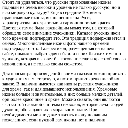
Стоит ли удивляться, что русские православные иконы
подняли на очень высокий уровень не только русскую, но и
всю мировую культуру? Еще в середине 10х веков
православные иконы, выполненные на Руси,
характеризовались яркостью и гармоничностью красок.
Цветовая гамма была важнейшим моментом, на который
обращали свое внимание художники. Каталог русских икон
того времени подтвердит это. Эта традиция поддерживается и
сейчас. Многочисленные иконы фото нашего времени
подтверждают это. Галерея икон, размещенная на нашем
сайте, поможет выбрать для себя или своих близких именно
ту икону, которая вызовет благоговение еще и красотой своего
исполнения, а не только своим сюжетом.
Для просмотра произведений своими глазами можно приехать
к художнику в мастерскую, а потом принять решение об их
заказе. В наличии имеются как иконы русских художников
для храма, так и для домашнего использования. Храмовые
иконы больше и значительные, в них больше мелких деталей,
ори более красочные и яркие. Можно сказать, они являются
частью той сложной системы символов, которые лечат людей
духовно, обогащают их в моральном плане. При
необходимости можно даже заказать икону по вашим
пожеланиям, если нужной вам иконы нет в наличии.