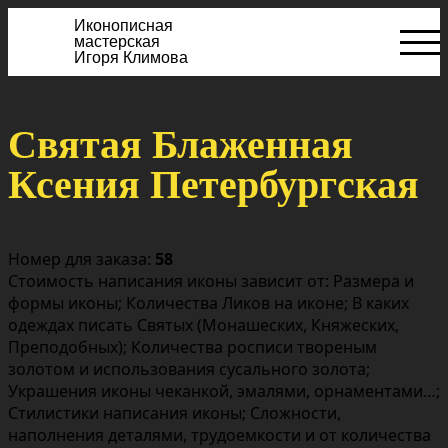
Иконописная
мастерская
Игоря Климова
Святая Блаженная
Ксения Петербургская
Номер для заказа:
58
Стоимость написания иконы зависит от: Размера и
формы иконы; Количества Ликов на иконе; В каких
одеждах писать Святых (Монашеских, Княжеских,
Преподобных); Количества росписи твореным
золотом и использования сусального золота;
Украшения иконы чеканкой, эмалями, орнаментами…;
Стилистики написания иконы; Сложности,
наполнения деталями, трудоемкости и от количества