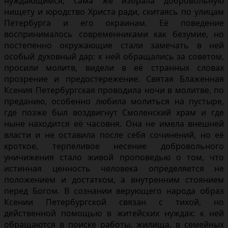
нуждающимся, сама же избрала добровольную
нищету и юродство Христа ради, скитаясь по улицам
Петербурга и его окраинам. Её поведение
воспринималось современниками как безумие, но
постепенно окружающие стали замечать в ней
особый духовный дар: к ней обращались за советом,
просили молитв, видели в её странных словах
прозрение и предостережение. Святая Блаженная
Ксения Петербургская проводила ночи в молитве, по
преданию, особенно любила молиться на пустыре,
где позже был воздвигнут Смоленский храм и где
ныне находится её часовня. Она не имела внешней
власти и не оставила после себя сочинений, но её
кроткое, терпеливое несение добровольного
уничижения стало живой проповедью о том, что
истинная ценность человека определяется не
положением и достатком, а внутренним стоянием
перед Богом. В сознании верующего народа образ
Ксении Петербургской связан с тихой, но
действенной помощью в житейских нуждах: к ней
обращаются в поиске работы, жилища, в семейных