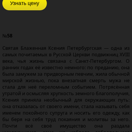
Узнать цену
№
58
Святая Блаженная Ксения Петербургская — одна из
самых почитаемых в Русской Церкви подвижниц XVIII
века, чья жизнь связана с Санкт‑Петербургом. О
ранних годах её известно немного: по преданию, она
была замужем за придворным певчим, жила обычной
мирской жизнью, пока внезапная смерть мужа не
стала для неё переломным событием. Потрясённая
утратой и осмысляя хрупкость земного благополучия,
Ксения приняла необычный для окружающих путь:
она отказалась от своего имени, стала называть себя
именем покойного супруга и носить его одежду, как
бы беря на себя труд покаяния и молитвы за него.
Почти всё своё имущество она раздала