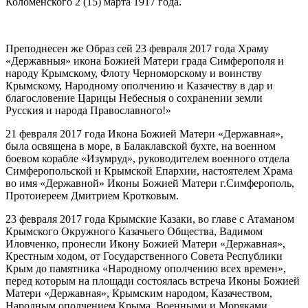
Коломенского 2 (15) марта 1917 года.
Преподнесен же Образ сей 23 февраля 2017 года Храму
«Державныя» икона Божией Матери града Симферополя и
народу Крымскому, Флоту Черноморскому и воинству
Крымскому, Народному ополчению и Казачеству в дар и
благословение Царицы Небесныя о сохранении земли
Русския и народа Православного!»
21 февраля 2017 года Икона Божией Матери «Державная»,
была освящена в море, в Балаклавской бухте, на военном
боевом корабле «Изумруд», руководителем военного отдела
Симферопольской и Крымской Епархии, настоятелем Храма
во имя «Державной» Иконы Божией Матери г.Симферополь,
Протоиереем Дмитрием Кротковым.
23 февраля 2017 года Крымские Казаки, во главе с Атаманом
Крымского Окружного Казачьего Общества, Вадимом
Иловченко, пронесли Икону Божией Матери «Державная»,
Крестным ходом, от Государственного Совета Республики
Крым до памятника «Народному ополчению всех времен»,
перед которым на площади состоялась встреча Иконы Божией
Матери «Державная», Крымским народом, Казачеством,
Народным ополчением Крыма, Военными и Моряками…