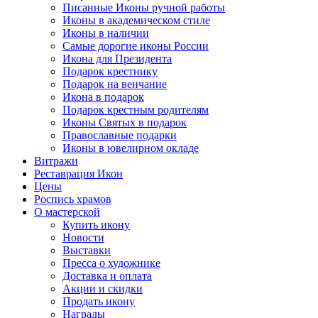
Писанные Иконы ручной работы
Иконы в академическом стиле
Иконы в наличии
Самые дорогие иконы России
Икона для Президента
Подарок крестнику
Подарок на венчание
Икона в подарок
Подарок крестным родителям
Иконы Святых в подарок
Православные подарки
Иконы в ювелирном окладе
Витражи
Реставрация Икон
Цены
Роспись храмов
О мастерской
Купить икону
Новости
Выставки
Пресса о художнике
Доставка и оплата
Акции и скидки
Продать икону
Награды