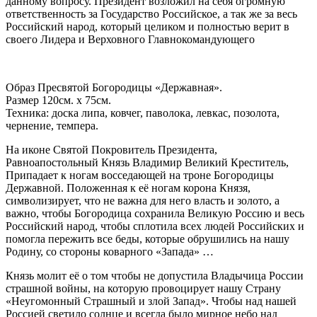
данному вопросу. Президент возложил на себя огромную
ответственность за Государство Российское, а так же за весь
Российский народ, который целиком и полностью верит в
своего Лидера и Верховного Главнокомандующего
Образ Пресвятой Богородицы «Державная».
Размер 120см. х 75см.
Техника: доска липа, ковчег, паволока, левкас, позолота,
чернение, темпера.
На иконе Святой Покровитель Президента,
Равноапостольный Князь Владимир Великий Креститель,
Припадает к ногам восседающей на троне Богородицы
Державной. Положенная к её ногам корона Князя,
символизирует, что не важна для него власть и золото, а
важно, чтобы Богородица сохранила Великую Россию и весь
Российский народ, чтобы сплотила всех людей Российских и
помогла пережить все беды, которые обрушились на нашу
Родину, со стороны коварного «Запада» …
Князь молит её о том чтобы не допустила Владычица России
страшной войны, на которую провоцирует нашу Страну
«Неугомонный Страшный и злой Запад». Чтобы над нашей
Россией светило солнце и всегда было мирное небо над