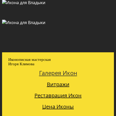
Иконописная мастерская
Игоря Климова
Галерея Икон
Витражи
Реставрация Икон
Цена Иконы