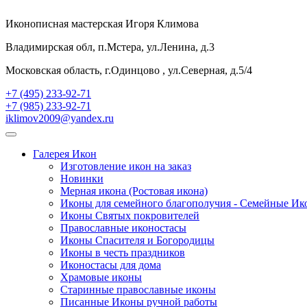
Иконописная мастерская Игоря Климова
Владимирская обл, п.Мстера, ул.Ленина, д.3
Московская область, г.Одинцово , ул.Северная, д.5/4
+7 (495) 233-92-71
+7 (985) 233-92-71
iklimov2009@yandex.ru
Галерея Икон
Изготовление икон на заказ
Новинки
Мерная икона (Ростовая икона)
Иконы для семейного благополучия - Семейные И
Иконы Святых покровителей
Православные иконостасы
Иконы Спасителя и Богородицы
Иконы в честь праздников
Иконостасы для дома
Храмовые иконы
Старинные православные иконы
Писанные Иконы ручной работы