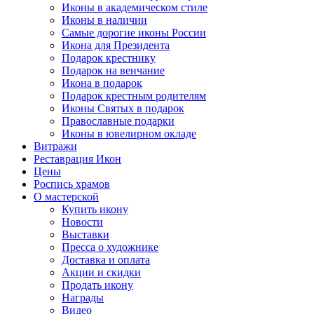
Иконы в академическом стиле
Иконы в наличии
Самые дорогие иконы России
Икона для Президента
Подарок крестнику
Подарок на венчание
Икона в подарок
Подарок крестным родителям
Иконы Святых в подарок
Православные подарки
Иконы в ювелирном окладе
Витражи
Реставрация Икон
Цены
Роспись храмов
О мастерской
Купить икону
Новости
Выставки
Пресса о художнике
Доставка и оплата
Акции и скидки
Продать икону
Награды
Видео