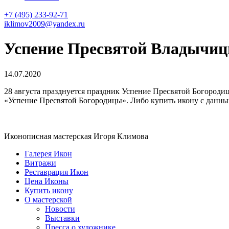
+7 (495) 233-92-71
iklimov2009@yandex.ru
Успение Пресвятой Владычи
14.07.2020
28 августа празднуется праздник Успение Пресвятой Богороди
«Успение Пресвятой Богородицы». Либо купить икону с данным
Иконописная мастерская Игоря Климова
Галерея Икон
Витражи
Реставрация Икон
Цена Иконы
Купить икону
О мастерской
Новости
Выставки
Пресса о художнике