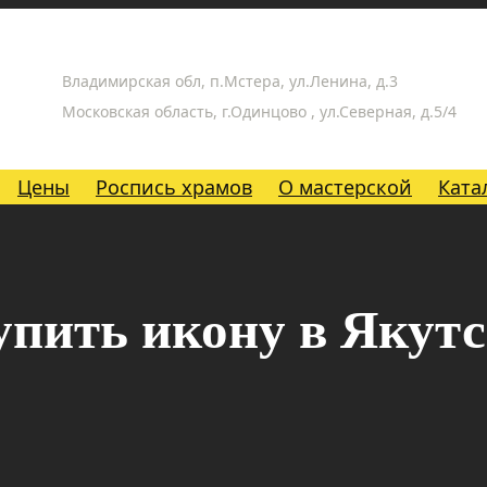
Владимирская обл, п.Мстера, ул.Ленина, д.3
Московская область, г.Одинцово , ул.Северная, д.5/4
Цены
Роспись храмов
О мастерской
Ката
упить икону в Якутс