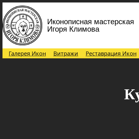
Иконописная мастерская
Игоря Климова
Галерея Икон
Витражи
Реставрация Икон
К