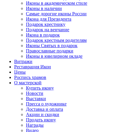
Иконы в академическом стиле
Иконы в наличии
Самые дорогие иконы России
Икона для Президента
Подарок крестнику
Подарок на венчание
Икона в подарок
Подарок крестным родителям
Иконы Святых в подарок
Православные подарки
Иконы в ювелирном окладе
Витражи
Реставрация Икон
Цены
Роспись храмов
О мастерской
Купить икону
Новости
Выставки
Пресса о художнике
Доставка и оплата
Акции и скидки
Продать икону
Награды
Видео