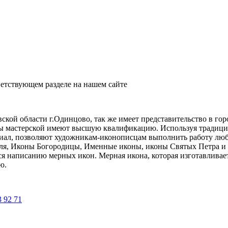
етствующем разделе на нашем сайте
ской области г.Одинцово, так же имеет представительство в го
ры мастерской имеют высшую квалификацию. Используя традици
иал, позволяют художникам-иконописцам выполнить работу люб
еля, Иконы Богородицы, Именные иконы, иконы Святых Петра и
ся написанию мерных икон. Мерная икона, которая изготавливае
ю.
3 92 71