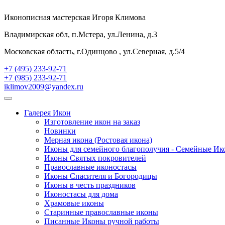
Иконописная мастерская Игоря Климова
Владимирская обл, п.Мстера, ул.Ленина, д.3
Московская область, г.Одинцово , ул.Северная, д.5/4
+7 (495) 233-92-71
+7 (985) 233-92-71
iklimov2009@yandex.ru
Галерея Икон
Изготовление икон на заказ
Новинки
Мерная икона (Ростовая икона)
Иконы для семейного благополучия - Семейные И
Иконы Святых покровителей
Православные иконостасы
Иконы Спасителя и Богородицы
Иконы в честь праздников
Иконостасы для дома
Храмовые иконы
Старинные православные иконы
Писанные Иконы ручной работы