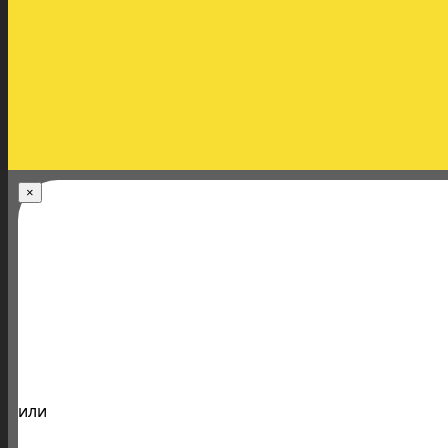
×
или