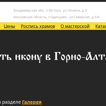
Владимирская обл, п.Мстера, ул.Ленина, д.3
Московская область, г.Одинцово , ул.Северная, д.5/4
Цены
Роспись храмов
О мастерской
Ката
ть икону в Горно-Алт
в разделе
Галерея