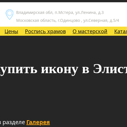
Владимирская обл, п.Мстера, ул.Ленина, д.3
Московская область, г.Одинцово , ул.Северная, д.5/4
Цены
Роспись храмов
О мастерской
Ката
упить икону в Элис
в разделе
Галерея