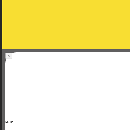
×
или