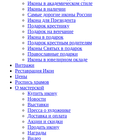
Иконы в академическом стиле
Иконы в наличии
Самые дорогие иконы России
Икона для Президента
Подарок крестнику
Подарок на венчание
Икона в подарок
Подарок крестным родителям
Иконы Святых в подарок
Православные подарки
Иконы в ювелирном окладе
Витражи
Реставрация Икон
Цены
Роспись храмов
О мастерской
Купить икону
Новости
Выставки
Пресса о художнике
Доставка и оплата
Акции и скидки
Продать икону
Награды
Видео