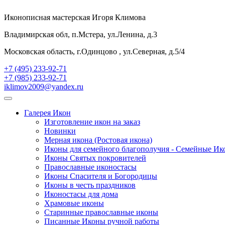
Иконописная мастерская Игоря Климова
Владимирская обл, п.Мстера, ул.Ленина, д.3
Московская область, г.Одинцово , ул.Северная, д.5/4
+7 (495) 233-92-71
+7 (985) 233-92-71
iklimov2009@yandex.ru
Галерея Икон
Изготовление икон на заказ
Новинки
Мерная икона (Ростовая икона)
Иконы для семейного благополучия - Семейные И
Иконы Святых покровителей
Православные иконостасы
Иконы Спасителя и Богородицы
Иконы в честь праздников
Иконостасы для дома
Храмовые иконы
Старинные православные иконы
Писанные Иконы ручной работы