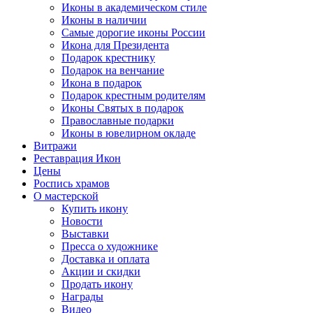
Иконы в академическом стиле
Иконы в наличии
Самые дорогие иконы России
Икона для Президента
Подарок крестнику
Подарок на венчание
Икона в подарок
Подарок крестным родителям
Иконы Святых в подарок
Православные подарки
Иконы в ювелирном окладе
Витражи
Реставрация Икон
Цены
Роспись храмов
О мастерской
Купить икону
Новости
Выставки
Пресса о художнике
Доставка и оплата
Акции и скидки
Продать икону
Награды
Видео