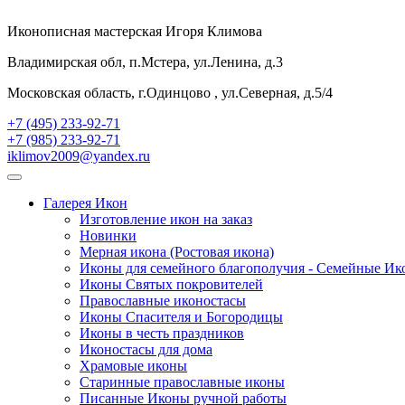
Иконописная мастерская Игоря Климова
Владимирская обл, п.Мстера, ул.Ленина, д.3
Московская область, г.Одинцово , ул.Северная, д.5/4
+7 (495) 233-92-71
+7 (985) 233-92-71
iklimov2009@yandex.ru
Галерея Икон
Изготовление икон на заказ
Новинки
Мерная икона (Ростовая икона)
Иконы для семейного благополучия - Семейные И
Иконы Святых покровителей
Православные иконостасы
Иконы Спасителя и Богородицы
Иконы в честь праздников
Иконостасы для дома
Храмовые иконы
Старинные православные иконы
Писанные Иконы ручной работы