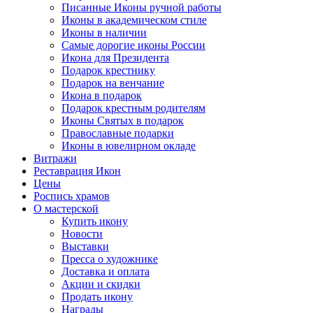
Писанные Иконы ручной работы
Иконы в академическом стиле
Иконы в наличии
Самые дорогие иконы России
Икона для Президента
Подарок крестнику
Подарок на венчание
Икона в подарок
Подарок крестным родителям
Иконы Святых в подарок
Православные подарки
Иконы в ювелирном окладе
Витражи
Реставрация Икон
Цены
Роспись храмов
О мастерской
Купить икону
Новости
Выставки
Пресса о художнике
Доставка и оплата
Акции и скидки
Продать икону
Награды