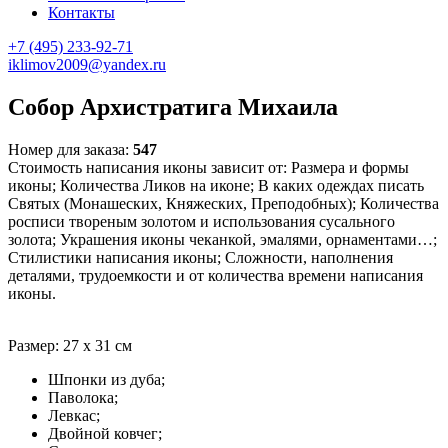
Контакты
+7 (495) 233-92-71
iklimov2009@yandex.ru
Собор Архистратига Михаила
Номер для заказа:
547
Стоимость написания иконы зависит от: Размера и формы
иконы; Количества Ликов на иконе; В каких одеждах писать
Святых (Монашеских, Княжеских, Преподобных); Количества
росписи твореным золотом и использования сусального
золота; Украшения иконы чеканкой, эмалями, орнаментами…;
Стилистики написания иконы; Сложности, наполнения
деталями, трудоемкости и от количества времени написания
иконы.
Размер: 27 х 31 см
Шпонки из дуба;
Паволока;
Левкас;
Двойной ковчег;