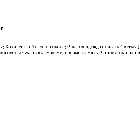
е
ы; Количества Ликов на иконе; В каких одеждах писать Святых
ения иконы чеканкой, эмалями, орнаментами…; Стилистики напи