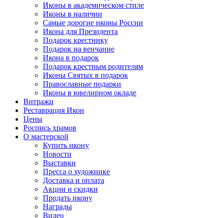
Иконы в академическом стиле
Иконы в наличии
Самые дорогие иконы России
Икона для Президента
Подарок крестнику
Подарок на венчание
Икона в подарок
Подарок крестным родителям
Иконы Святых в подарок
Православные подарки
Иконы в ювелирном окладе
Витражи
Реставрация Икон
Цены
Роспись храмов
О мастерской
Купить икону
Новости
Выставки
Пресса о художнике
Доставка и оплата
Акции и скидки
Продать икону
Награды
Видео