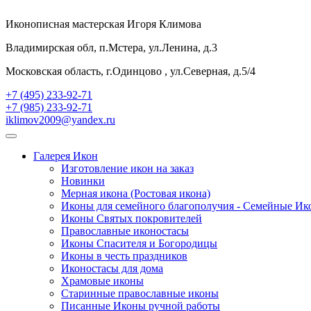
Иконописная мастерская Игоря Климова
Владимирская обл, п.Мстера, ул.Ленина, д.3
Московская область, г.Одинцово , ул.Северная, д.5/4
+7 (495) 233-92-71
+7 (985) 233-92-71
iklimov2009@yandex.ru
Галерея Икон
Изготовление икон на заказ
Новинки
Мерная икона (Ростовая икона)
Иконы для семейного благополучия - Семейные И
Иконы Святых покровителей
Православные иконостасы
Иконы Спасителя и Богородицы
Иконы в честь праздников
Иконостасы для дома
Храмовые иконы
Старинные православные иконы
Писанные Иконы ручной работы