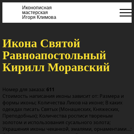
Иконописная
мастерская
Игоря Климова
Икона Святой
Равноапостольный
Кирилл Моравский
Номер для заказа:
611
Стоимость написания иконы зависит от: Размера и
формы иконы; Количества Ликов на иконе; В каких
одеждах писать Святых (Монашеских, Княжеских,
Преподобных); Количества росписи твореным
золотом и использования сусального золота;
Украшения иконы чеканкой, эмалями, орнаментами…;