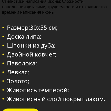
Стилистики написания иконы; Сложности,
наполнения деталями, трудоемкости и от количества
времени написания иконы.
Размер:30х55 см;
Доска липа;
Шпонки из дуба;
Двойной ковчег;
Паволока;
Левкас;
Золото;
Живопись темперой;
Живописный слой покрыт лаком.