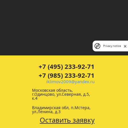
Privacy notice
+7 (495) 233-92-71
+7 (985) 233-92-71
iklimov2009@yandex.ru
Московская область,
г.Одинцово, ул.Северная, д.5,
к.4
Владимирская обл, п.Мстера,
ул.Ленина, д.3
Оставить заявку