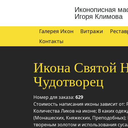
Иконописная ма
Игоря Климова
Галерея Икон
Витражи
Рестав
Контакты
Икона Святой 
Чудотворец
Номер для заказа:
629
Стоимость написания иконы зависит от:
Количества Ликов на иконе; В каких одеж
(Монашеских, Княжеских, Преподобных);
твореным золотом и использования суса