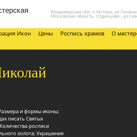
стерская
Владимирская обл, п.Мстера, ул.Ленина,
Московская область, г.Одинцово , ул.Сев
рация Икон
Цены
Роспись храмов
О мастер
Николай
 Размера и формы иконы;
дах писать Святых
 Количества росписи
льного золота; Украшения