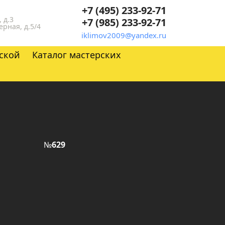
+7 (495) 233-92-71
 д.3
+7 (985) 233-92-71
ерная, д.5/4
iklimov2009@yandex.ru
ской
Каталог мастерских
№
629