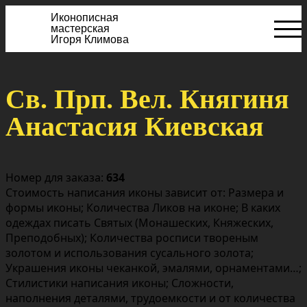
Иконописная
мастерская
Игоря Климова
Св. Прп. Вел. Княгиня
Анастасия Киевская
Номер для заказа:
634
Стоимость написания иконы зависит от: Размера и
формы иконы; Количества Ликов на иконе; В каких
одеждах писать Святых (Монашеских, Княжеских,
Преподобных); Количества росписи твореным
золотом и использования сусального золота;
Украшения иконы чеканкой, эмалями, орнаментами…;
Стилистики написания иконы; Сложности,
наполнения деталями, трудоемкости и от количества