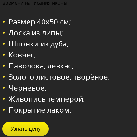
времени написания иконы.
Размер 40х50 см;
Доска из липы;
Шпонки из дуба;
Ковчег;
Паволока, левкас;
Золото листовое, творёное;
Черневое;
Живопись темперой;
Покрытие лаком.
Узнать цену