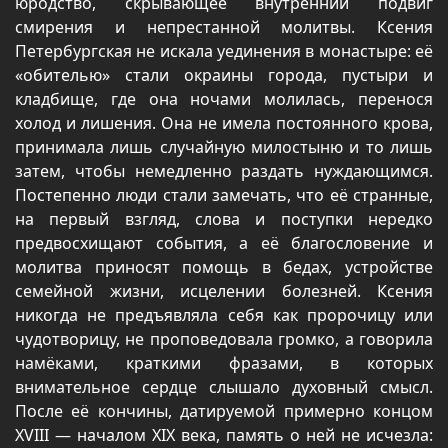
юродство, скрывающее внутренний подвиг
смирения и непрестанной молитвы. Ксения
Петербургская не искала уединения в монастыре: её
«обителью» стали окраины города, пустыри и
кладбище, где она ночами молилась, перенося
холод и лишения. Она не имела постоянного крова,
принимала лишь случайную милостыню и то лишь
затем, чтобы немедленно раздать нуждающимся.
Постепенно люди стали замечать, что её странные,
на первый взгляд, слова и поступки нередко
предвосхищают события, а её благословение и
молитва приносят помощь в бедах, устройстве
семейной жизни, исцелении болезней. Ксения
никогда не предъявляла себя как пророчицу или
чудотворицу, не проповедовала громко, а говорила
намёками, краткими фразами, в которых
внимательное сердце слышало духовный смысл.
После её кончины, датируемой примерно концом
XVIII — началом XIX века, память о ней не исчезла: