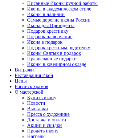
Писанные Иконы ручной работы
Иконы в академическом стиле
Иконы в наличии
Самые дорогие иконы России
Икона для Президента
Подарок крестнику
Подарок на венчание
Икона в подарок
Подарок крестным родителям
Иконы Святых в подарок
Православные подарки
Иконы в ювелирном окладе
Витражи
Реставрация Икон
Цены
Роспись храмов
О мастерской
Купить икону
Новости
Выставки
Пресса о художнике
Доставка и оплата
Акции и скидки
Продать икону
Награды