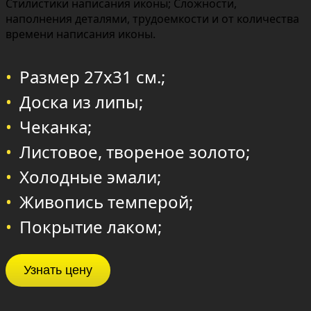
Стилистики написания иконы; Сложности,
наполнения деталями, трудоемкости и от количества
времени написания иконы.
Размер 27х31 см.;
Доска из липы;
Чеканка;
Листовое, твореное золото;
Холодные эмали;
Живопись темперой;
Покрытие лаком;
Узнать цену