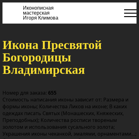
Иконописная
мастерская
Игоря Климова
Икона Пресвятой
Богородицы
Владимирская
Номер для заказа:
655
Стоимость написания иконы зависит от: Размера и
формы иконы; Количества Ликов на иконе; В каких
одеждах писать Святых (Монашеских, Княжеских,
Преподобных); Количества росписи твореным
золотом и использования сусального золота;
Украшения иконы чеканкой, эмалями, орнаментами…;