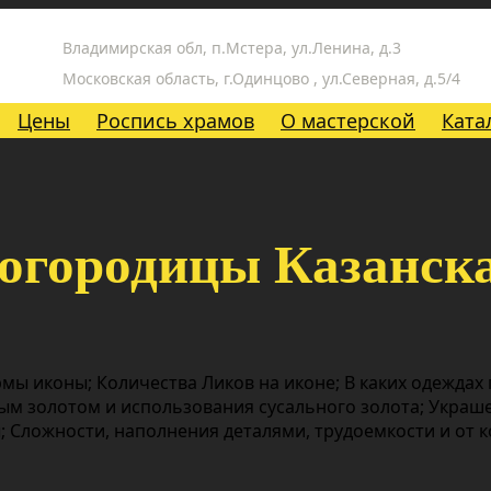
Владимирская обл, п.Мстера, ул.Ленина, д.3
Московская область, г.Одинцово , ул.Северная, д.5/4
Цены
Роспись храмов
О мастерской
Ката
огородицы Казанск
мы иконы; Количества Ликов на иконе; В каких одеждах
ым золотом и использования сусального золота; Украш
 Сложности, наполнения деталями, трудоемкости и от 