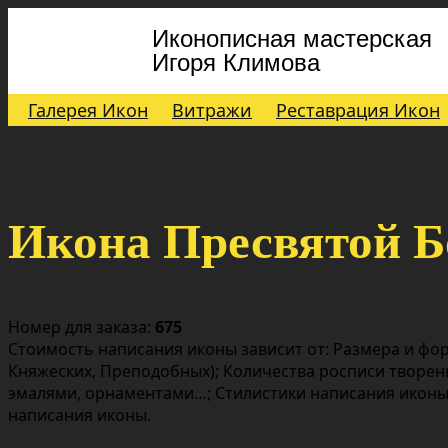
Иконописная мастерская
Игоря Климова
Галерея Икон
Витражи
Реставрация Икон
Икона Пресвятой Б
Номер для заказа:
675
Стоимость написания иконы зависит от: Размера и фор
Княжеских, Преподобных); Количества росписи творен
эмалями, орнаментами…; Стилистики написания иконы;
написания иконы.