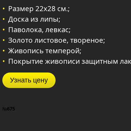
Размер 22х28 см.;
Доска из липы;
Паволока, левкас;
Золото листовое, твореное;
Живопись темперой;
Покрытие живописи защитным лак
Узнать цену
№
675