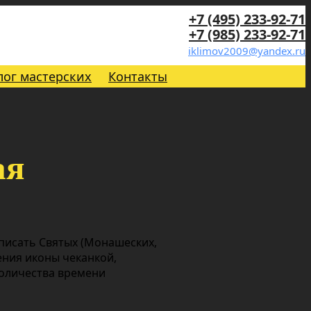
+7 (495) 233-92-71
+7 (985) 233-92-71
iklimov2009@yandex.ru
лог мастерских
Контакты
ая
 писать Святых (Монашеских,
ения иконы чеканкой,
количества времени