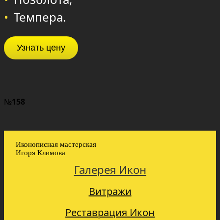
Темпера.
Узнать цену
№
158
Иконописная мастерская
Игоря Климова
Галерея Икон
Витражи
Реставрация Икон