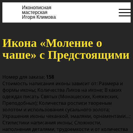
Иконописная
мастерская
Игоря Климова
Икона «Моление о
чаше» с Предстоящими
Номер для заказа:
158
Стоимость написания иконы зависит от: Размера и
формы иконы; Количества Ликов на иконе; В каких
одеждах писать Святых (Монашеских, Княжеских,
Преподобных); Количества росписи твореным
золотом и использования сусального золота;
Украшения иконы чеканкой, эмалями, орнаментами…;
Стилистики написания иконы; Сложности,
наполнения деталями, трудоемкости и от количества