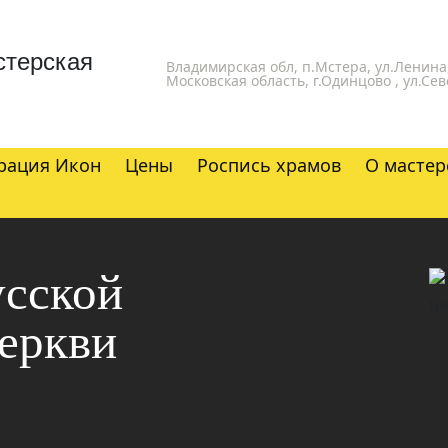
стерская
Владимирская обл, п.Мстера, ул.Ленина,
Московская область, г.Одинцово , ул.Сев
рация Икон
Цены
Роспись храмов
О мастер
усской
еркви