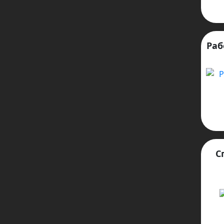
Раб
С