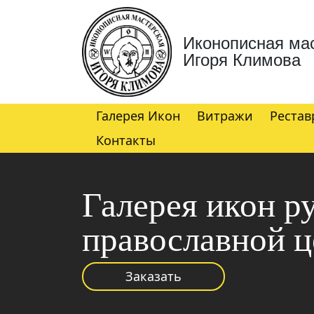
Иконописная ма
Игоря Климова
Галерея Икон
Витражи
Рестав
Контакты
Галерея икон р
православной ц
Заказать