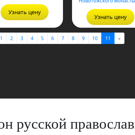
Узнать цену
Узнать цену
1
2
3
4
5
6
7
8
9
10
11
»
он русской правосла