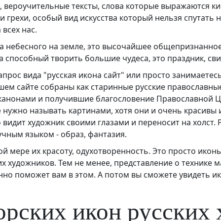
, вероучительные тексты, слова которые выражаются ки
 грехи, особый вид искусства который нельзя спутать н
всех нас.
а небесного на земле, это высочайшее общепризнанное 
 способный творить большие чудеса, это праздник, сви
запрос вида "русская икона сайт" или просто занимаете
шем сайте собраны как старинные русские православные
канонами и получившие благословение Православной Це
е нужно называть картинами, хотя они и очень красив
о видит художник своими глазами и переносит на холст. Р
чным языком - образ, фантазия.
й мере их красоту, одухотворенность. Это просто иконы
х художников. Тем не менее, представление о технике м
енно поможет вам в этом. А потом вы сможете увидеть и
орских икон русских