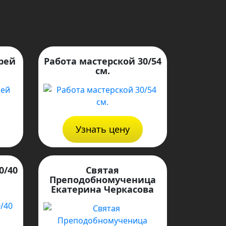
рей
Работа мастерской 30/54
см.
Узнать цену
0/40
Святая
Преподобномученица
Екатерина Черкасова