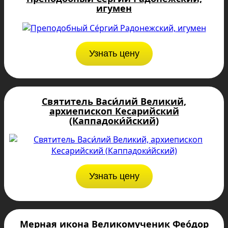
игумен
Узнать цену
Святитель Васи́лий Великий,
архиепископ Кесарийский
(Каппадоки́йский)
Узнать цену
Мерная икона Великомученик Фео́дор